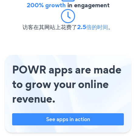
200% growth
in engagement
访客在其网站上花费了
2.5倍的时间
。
POWR apps are made
to grow your online
revenue.
See apps in action