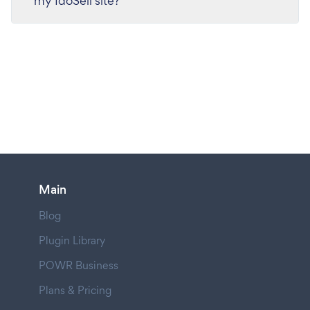
my IdoSell site?
Main
Blog
Plugin Library
POWR Business
Plans & Pricing