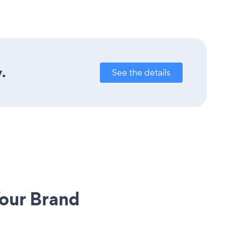
.
See the details
our Brand