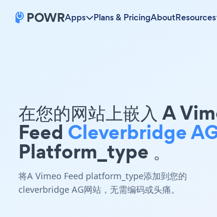
Apps
Plans & Pricing
About
Resources
在您的网站上嵌入 A Vim
Feed
Cleverbridge A
Platform_type 。
将A Vimeo Feed platform_type添加到您的
cleverbridge AG网站，无需编码或头痛。