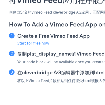
创建自定义的Vimeo Feed cleverbridge AG应
How To Add a Vimeo Feed App on
Create a Free Vimeo Feed App
Start for free now
复制plat_display_name的Vimeo F
Your code block will be available once you create
在cleverbridge AG编辑器中添加到h
将以上Vimeo Feed片段粘贴到任何接受html或嵌入代