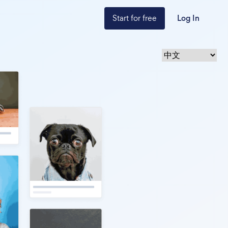
Start for free
Log In