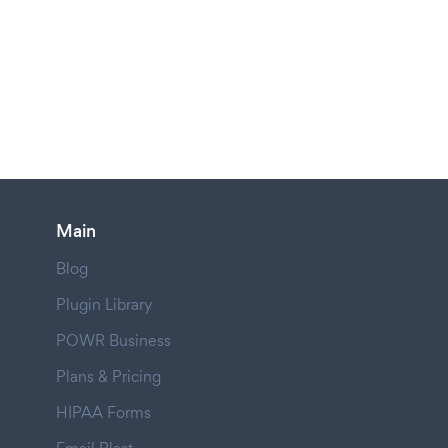
Main
Blog
Plugin Library
POWR Business
Plans & Pricing
HIPAA Forms