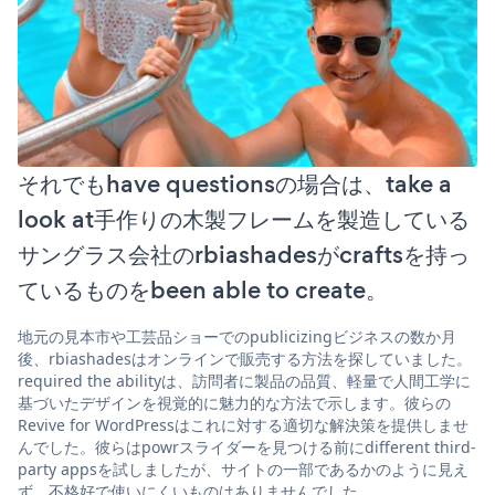
それでもhave questionsの場合は、take a
look at手作りの木製フレームを製造している
サングラス会社のrbiashadesがcraftsを持っ
ているものをbeen able to create。
地元の見本市や工芸品ショーでのpublicizingビジネスの数か月
後、rbiashadesはオンラインで販売する方法を探していました。
required the abilityは、訪問者に製品の品質、軽量で人間工学に
基づいたデザインを視覚的に魅力的な方法で示します。彼らの
Revive for WordPressはこれに対する適切な解決策を提供しませ
んでした。彼らはpowrスライダーを見つける前にdifferent third-
party appsを試しましたが、サイトの一部であるかのように見え
ず、不格好で使いにくいものはありませんでした。