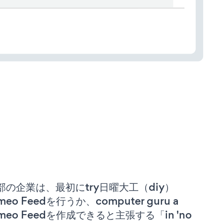
部の企業は、最初にtry日曜大工（diy）
meo Feedを行うか、computer guru a
imeo Feedを作成できると主張する「in 'no