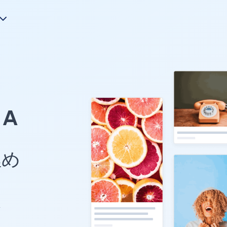
A
埋め
A