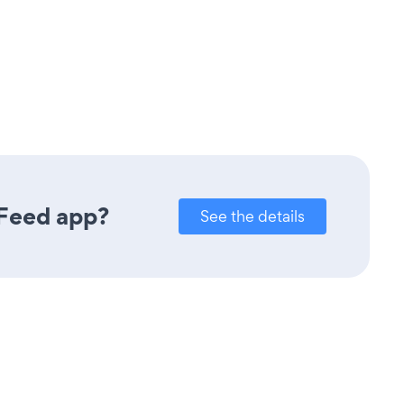
 Feed app?
See the details