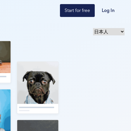
Start for free
Log In