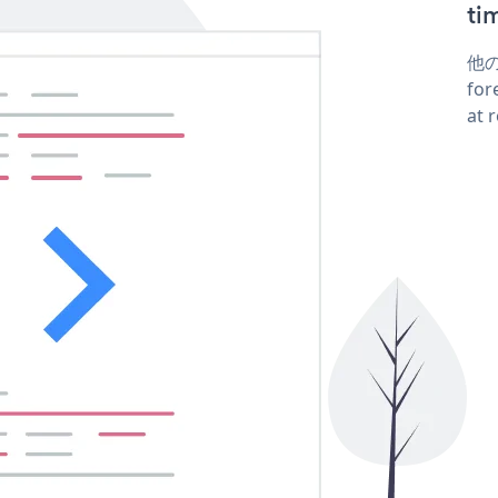
t
他の
fo
at