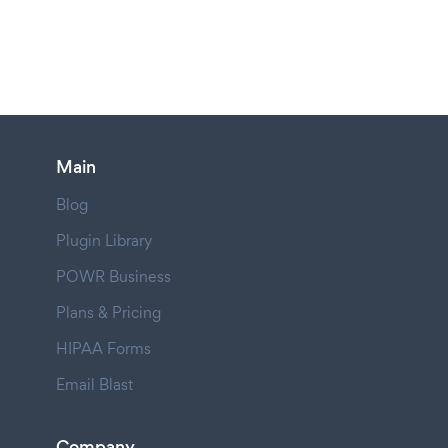
Main
Blog
Plugin Library
POWR Business
Plans & Pricing
HIPAA Forms
Email Blast
Company