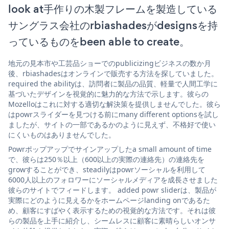
look at手作りの木製フレームを製造している
サングラス会社のrbiashadesがdesignsを持
っているものをbeen able to create。
地元の見本市や工芸品ショーでのpublicizingビジネスの数か月
後、rbiashadesはオンラインで販売する方法を探していました。
required the abilityは、訪問者に製品の品質、軽量で人間工学に
基づいたデザインを視覚的に魅力的な方法で示します。彼らの
Mozelloはこれに対する適切な解決策を提供しませんでした。彼ら
はpowrスライダーを見つける前にmany different optionsを試し
ましたが、サイトの一部であるかのように見えず、不格好で使い
にくいものはありませんでした。
Powrポップアップでサインアップしたa small amount of time
で、彼らは250％以上（600以上の実際の連絡先）の連絡先を
growすることができ、steadilyはpowrソーシャルを利用して
6000人以上のフォロワーにソーシャルメディアを成長させました
彼らのサイトでフィードします。 added powr sliderは、製品が
実際にどのように見えるかをホームページlanding onであるた
め、顧客にすばやく表示するための視覚的な方法です。それは彼
らの製品を上手に紹介し、シームレスに顧客に素晴らしいオンサ