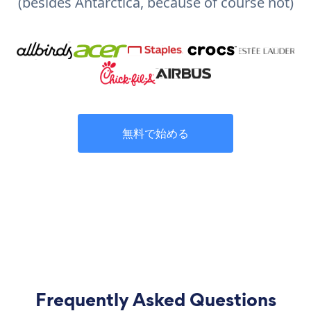
(besides Antarctica, because of course not)
無料で始める
Frequently Asked Questions