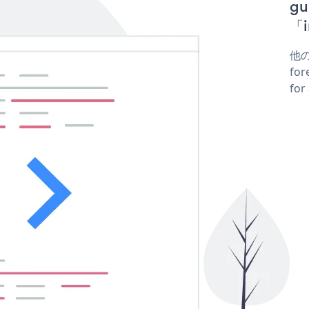
g
「i
他の
fo
fo