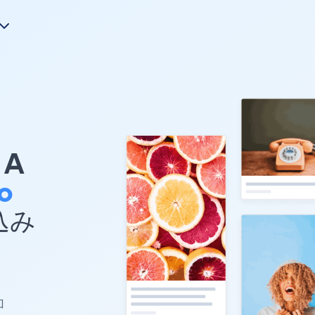
A
o
め込み
加