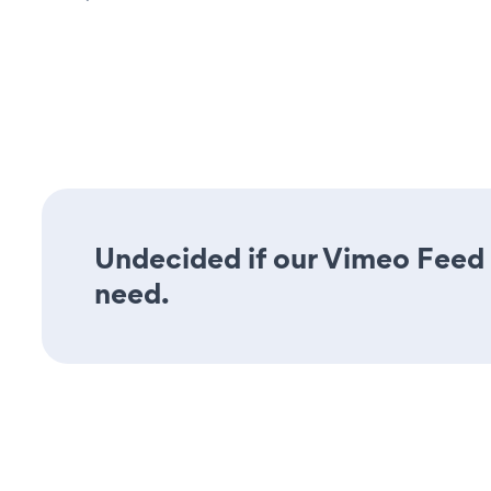
Undecided if our Vimeo Feed a
need.