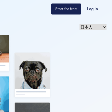
Start for free
Log In