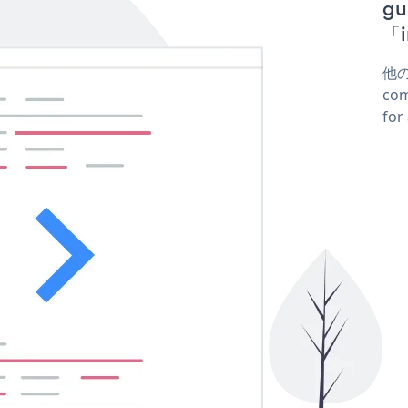
g
「i
他の
co
fo