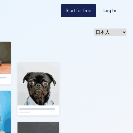
Start for free
Log In