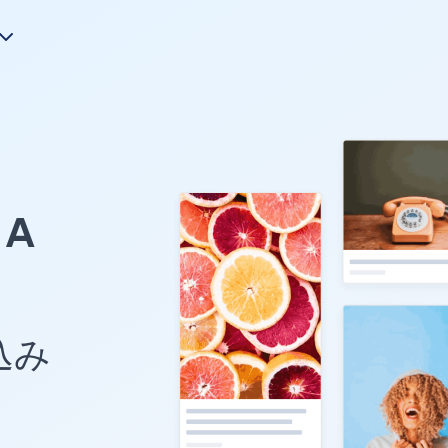
A
め込み