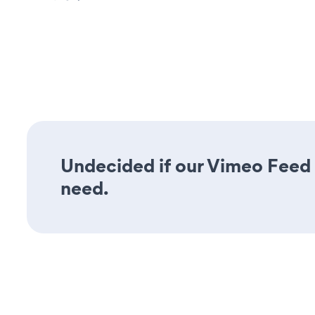
Undecided if our Vimeo Feed a
need.