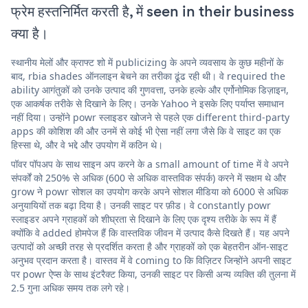
फ्रेम हस्तनिर्मित करती है, में seen in their business
क्या है।
स्थानीय मेलों और क्राफ्ट शो में publicizing के अपने व्यवसाय के कुछ महीनों के
बाद, rbia shades ऑनलाइन बेचने का तरीका ढूंढ रही थी। वे required the
ability आगंतुकों को उनके उत्पाद की गुणवत्ता, उनके हल्के और एर्गोनोमिक डिज़ाइन,
एक आकर्षक तरीके से दिखाने के लिए। उनके Yahoo ने इसके लिए पर्याप्त समाधान
नहीं दिया। उन्होंने powr स्लाइडर खोजने से पहले एक different third-party
apps की कोशिश की और उनमें से कोई भी ऐसा नहीं लगा जैसे कि वे साइट का एक
हिस्सा थे, और वे भद्दे और उपयोग में कठिन थे।
पॉवर पॉपअप के साथ साइन अप करने के a small amount of time में वे अपने
संपर्कों को 250% से अधिक (600 से अधिक वास्तविक संपर्क) करने में सक्षम थे और
grow ने powr सोशल का उपयोग करके अपने सोशल मीडिया को 6000 से अधिक
अनुयायियों तक बढ़ा दिया है। उनकी साइट पर फ़ीड। वे constantly powr
स्लाइडर अपने ग्राहकों को शीघ्रता से दिखाने के लिए एक दृश्य तरीके के रूप में हैं
क्योंकि वे added होमपेज हैं कि वास्तविक जीवन में उत्पाद कैसे दिखते हैं। यह अपने
उत्पादों को अच्छी तरह से प्रदर्शित करता है और ग्राहकों को एक बेहतरीन ऑन-साइट
अनुभव प्रदान करता है। वास्तव में वे coming to कि विज़िटर जिन्होंने अपनी साइट
पर powr ऐप्स के साथ इंटरैक्ट किया, उनकी साइट पर किसी अन्य व्यक्ति की तुलना में
2.5 गुना अधिक समय तक लगे रहे।