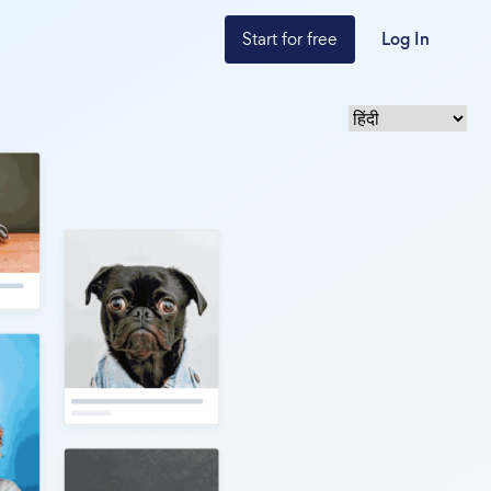
Start for free
Log In