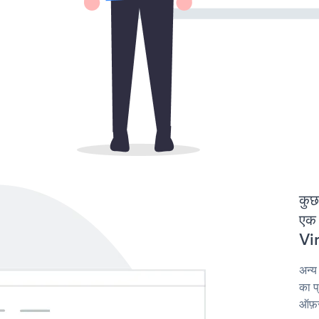
कुछ
एक 
Vim
अन्य
का प
ऑफ़र