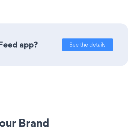
 Feed app?
See the details
our Brand