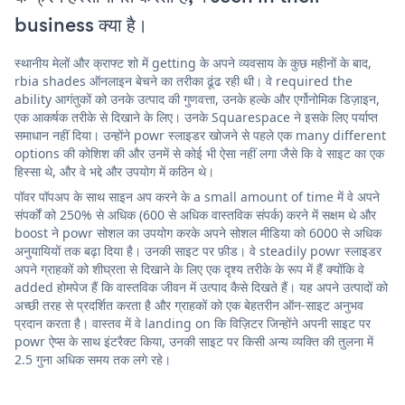
business क्या है।
स्थानीय मेलों और क्राफ्ट शो में getting के अपने व्यवसाय के कुछ महीनों के बाद,
rbia shades ऑनलाइन बेचने का तरीका ढूंढ रही थी। वे required the
ability आगंतुकों को उनके उत्पाद की गुणवत्ता, उनके हल्के और एर्गोनोमिक डिज़ाइन,
एक आकर्षक तरीके से दिखाने के लिए। उनके Squarespace ने इसके लिए पर्याप्त
समाधान नहीं दिया। उन्होंने powr स्लाइडर खोजने से पहले एक many different
options की कोशिश की और उनमें से कोई भी ऐसा नहीं लगा जैसे कि वे साइट का एक
हिस्सा थे, और वे भद्दे और उपयोग में कठिन थे।
पॉवर पॉपअप के साथ साइन अप करने के a small amount of time में वे अपने
संपर्कों को 250% से अधिक (600 से अधिक वास्तविक संपर्क) करने में सक्षम थे और
boost ने powr सोशल का उपयोग करके अपने सोशल मीडिया को 6000 से अधिक
अनुयायियों तक बढ़ा दिया है। उनकी साइट पर फ़ीड। वे steadily powr स्लाइडर
अपने ग्राहकों को शीघ्रता से दिखाने के लिए एक दृश्य तरीके के रूप में हैं क्योंकि वे
added होमपेज हैं कि वास्तविक जीवन में उत्पाद कैसे दिखते हैं। यह अपने उत्पादों को
अच्छी तरह से प्रदर्शित करता है और ग्राहकों को एक बेहतरीन ऑन-साइट अनुभव
प्रदान करता है। वास्तव में वे landing on कि विज़िटर जिन्होंने अपनी साइट पर
powr ऐप्स के साथ इंटरैक्ट किया, उनकी साइट पर किसी अन्य व्यक्ति की तुलना में
2.5 गुना अधिक समय तक लगे रहे।