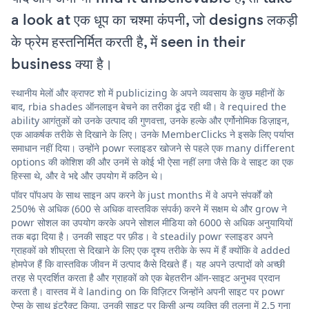
a look at एक धूप का चश्मा कंपनी, जो designs लकड़ी
के फ्रेम हस्तनिर्मित करती है, में seen in their
business क्या है।
स्थानीय मेलों और क्राफ्ट शो में publicizing के अपने व्यवसाय के कुछ महीनों के
बाद, rbia shades ऑनलाइन बेचने का तरीका ढूंढ रही थी। वे required the
ability आगंतुकों को उनके उत्पाद की गुणवत्ता, उनके हल्के और एर्गोनोमिक डिज़ाइन,
एक आकर्षक तरीके से दिखाने के लिए। उनके MemberClicks ने इसके लिए पर्याप्त
समाधान नहीं दिया। उन्होंने powr स्लाइडर खोजने से पहले एक many different
options की कोशिश की और उनमें से कोई भी ऐसा नहीं लगा जैसे कि वे साइट का एक
हिस्सा थे, और वे भद्दे और उपयोग में कठिन थे।
पॉवर पॉपअप के साथ साइन अप करने के just months में वे अपने संपर्कों को
250% से अधिक (600 से अधिक वास्तविक संपर्क) करने में सक्षम थे और grow ने
powr सोशल का उपयोग करके अपने सोशल मीडिया को 6000 से अधिक अनुयायियों
तक बढ़ा दिया है। उनकी साइट पर फ़ीड। वे steadily powr स्लाइडर अपने
ग्राहकों को शीघ्रता से दिखाने के लिए एक दृश्य तरीके के रूप में हैं क्योंकि वे added
होमपेज हैं कि वास्तविक जीवन में उत्पाद कैसे दिखते हैं। यह अपने उत्पादों को अच्छी
तरह से प्रदर्शित करता है और ग्राहकों को एक बेहतरीन ऑन-साइट अनुभव प्रदान
करता है। वास्तव में वे landing on कि विज़िटर जिन्होंने अपनी साइट पर powr
ऐप्स के साथ इंटरैक्ट किया, उनकी साइट पर किसी अन्य व्यक्ति की तुलना में 2.5 गुना