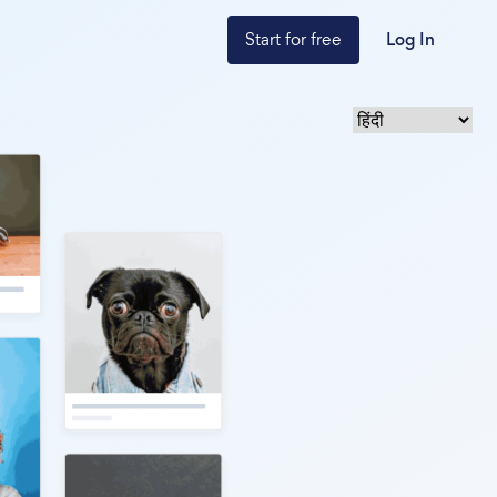
Start for free
Log In