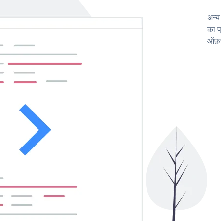
अन्य
का प
ऑफ़र