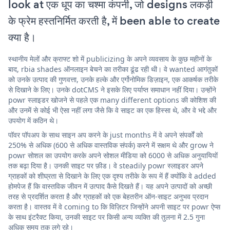
look at एक धूप का चश्मा कंपनी, जो designs लकड़ी
के फ्रेम हस्तनिर्मित करती है, में been able to create
क्या है।
स्थानीय मेलों और क्राफ्ट शो में publicizing के अपने व्यवसाय के कुछ महीनों के
बाद, rbia shades ऑनलाइन बेचने का तरीका ढूंढ रही थी। वे wanted आगंतुकों
को उनके उत्पाद की गुणवत्ता, उनके हल्के और एर्गोनोमिक डिज़ाइन, एक आकर्षक तरीके
से दिखाने के लिए। उनके dotCMS ने इसके लिए पर्याप्त समाधान नहीं दिया। उन्होंने
powr स्लाइडर खोजने से पहले एक many different options की कोशिश की
और उनमें से कोई भी ऐसा नहीं लगा जैसे कि वे साइट का एक हिस्सा थे, और वे भद्दे और
उपयोग में कठिन थे।
पॉवर पॉपअप के साथ साइन अप करने के just months में वे अपने संपर्कों को
250% से अधिक (600 से अधिक वास्तविक संपर्क) करने में सक्षम थे और grow ने
powr सोशल का उपयोग करके अपने सोशल मीडिया को 6000 से अधिक अनुयायियों
तक बढ़ा दिया है। उनकी साइट पर फ़ीड। वे steadily powr स्लाइडर अपने
ग्राहकों को शीघ्रता से दिखाने के लिए एक दृश्य तरीके के रूप में हैं क्योंकि वे added
होमपेज हैं कि वास्तविक जीवन में उत्पाद कैसे दिखते हैं। यह अपने उत्पादों को अच्छी
तरह से प्रदर्शित करता है और ग्राहकों को एक बेहतरीन ऑन-साइट अनुभव प्रदान
करता है। वास्तव में वे coming to कि विज़िटर जिन्होंने अपनी साइट पर powr ऐप्स
के साथ इंटरैक्ट किया, उनकी साइट पर किसी अन्य व्यक्ति की तुलना में 2.5 गुना
अधिक समय तक लगे रहे।