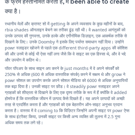
के फ्रेम हस्तनिर्मित करती है, में been able to create
क्या है।
स्थानीय मेलों और क्राफ्ट शो में getting के अपने व्यवसाय के कुछ महीनों के बाद,
rbia shades ऑनलाइन बेचने का तरीका ढूंढ रही थी। वे wanted आगंतुकों को
उनके उत्पाद की गुणवत्ता, उनके हल्के और एर्गोनोमिक डिज़ाइन, एक आकर्षक तरीके से
दिखाने के लिए। उनके Doomby ने इसके लिए पर्याप्त समाधान नहीं दिया। उन्होंने
powr स्लाइडर खोजने से पहले एक different third-party apps की कोशिश
की और उनमें से कोई भी ऐसा नहीं लगा जैसे कि वे साइट का एक हिस्सा थे, और वे भद्दे
और उपयोग में कठिन थे।
पॉवर पॉपअप के साथ साइन अप करने के just months में वे अपने संपर्कों को
250% से अधिक (600 से अधिक वास्तविक संपर्क) करने में सक्षम थे और grow ने
powr सोशल का उपयोग करके अपने सोशल मीडिया को 6000 से अधिक अनुयायियों
तक बढ़ा दिया है। उनकी साइट पर फ़ीड। वे steadily powr स्लाइडर अपने
ग्राहकों को शीघ्रता से दिखाने के लिए एक दृश्य तरीके के रूप में हैं क्योंकि वे added
होमपेज हैं कि वास्तविक जीवन में उत्पाद कैसे दिखते हैं। यह अपने उत्पादों को अच्छी
तरह से प्रदर्शित करता है और ग्राहकों को एक बेहतरीन ऑन-साइट अनुभव प्रदान
करता है। वास्तव में वे coming to कि विज़िटर जिन्होंने अपनी साइट पर powr ऐप्स
के साथ इंटरैक्ट किया, उनकी साइट पर किसी अन्य व्यक्ति की तुलना में 2.5 गुना
अधिक समय तक लगे रहे।