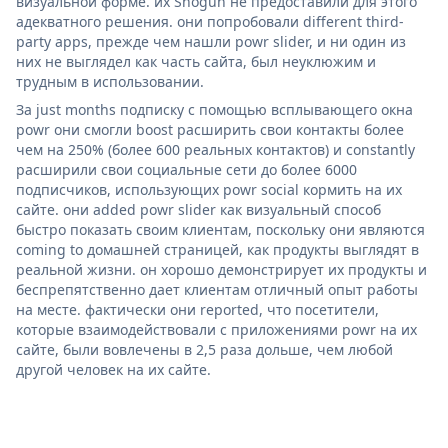
визуальной форме. их Shogun не предоставили для этого
адекватного решения. они попробовали different third-
party apps, прежде чем нашли powr slider, и ни один из
них не выглядел как часть сайта, был неуклюжим и
трудным в использовании.
За just months подписку с помощью всплывающего окна
powr они смогли boost расширить свои контакты более
чем на 250% (более 600 реальных контактов) и constantly
расширили свои социальные сети до более 6000
подписчиков, использующих powr social кормить на их
сайте. они added powr slider как визуальный способ
быстро показать своим клиентам, поскольку они являются
coming to домашней страницей, как продукты выглядят в
реальной жизни. он хорошо демонстрирует их продукты и
беспрепятственно дает клиентам отличный опыт работы
на месте. фактически они reported, что посетители,
которые взаимодействовали с приложениями powr на их
сайте, были вовлечены в 2,5 раза дольше, чем любой
другой человек на их сайте.