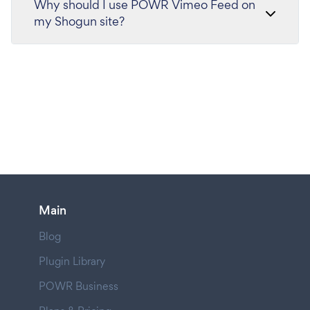
Why should I use POWR Vimeo Feed on
my Shogun site?
Main
Blog
Plugin Library
POWR Business