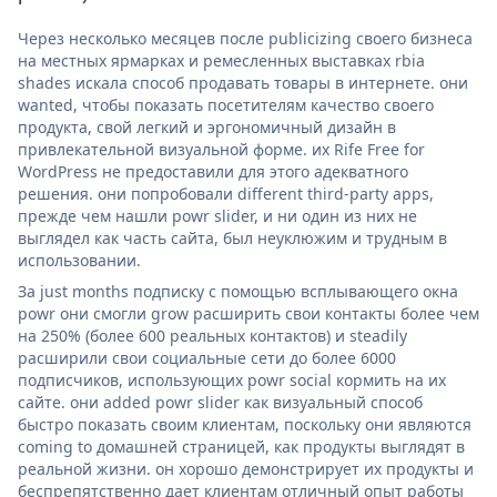
Через несколько месяцев после publicizing своего бизнеса
на местных ярмарках и ремесленных выставках rbia
shades искала способ продавать товары в интернете. они
wanted, чтобы показать посетителям качество своего
продукта, свой легкий и эргономичный дизайн в
привлекательной визуальной форме. их Rife Free for
WordPress не предоставили для этого адекватного
решения. они попробовали different third-party apps,
прежде чем нашли powr slider, и ни один из них не
выглядел как часть сайта, был неуклюжим и трудным в
использовании.
За just months подписку с помощью всплывающего окна
powr они смогли grow расширить свои контакты более чем
на 250% (более 600 реальных контактов) и steadily
расширили свои социальные сети до более 6000
подписчиков, использующих powr social кормить на их
сайте. они added powr slider как визуальный способ
быстро показать своим клиентам, поскольку они являются
coming to домашней страницей, как продукты выглядят в
реальной жизни. он хорошо демонстрирует их продукты и
беспрепятственно дает клиентам отличный опыт работы