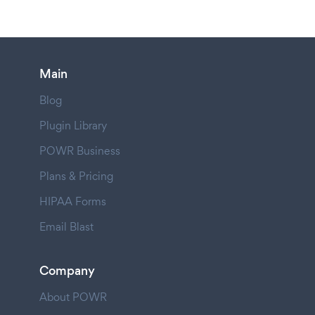
Main
Blog
Plugin Library
POWR Business
Plans & Pricing
HIPAA Forms
Email Blast
Company
About POWR