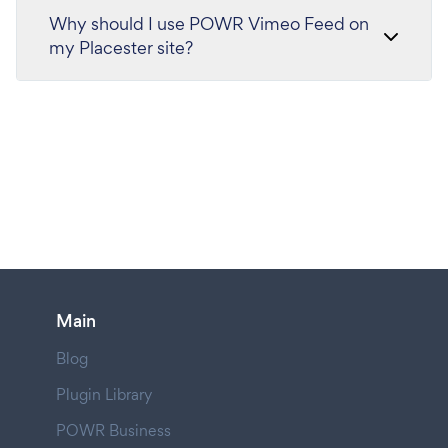
Why should I use POWR Vimeo Feed on
my Placester site?
Main
Blog
Plugin Library
POWR Business