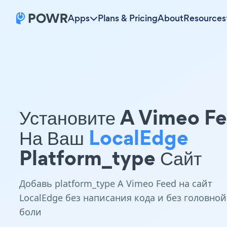
Apps
Plans & Pricing
About
Resources
Установите A Vimeo F
На Ваш
LocalEdge
Platform_type Сайт
Добавь platform_type A Vimeo Feed на сайт
LocalEdge без написания кода и без головной
боли