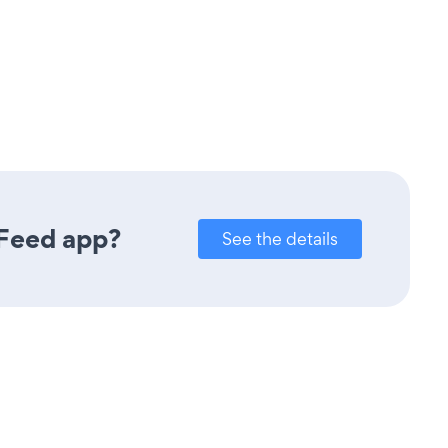
 Feed app?
See the details