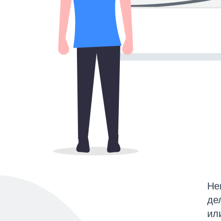
Не
де
ил