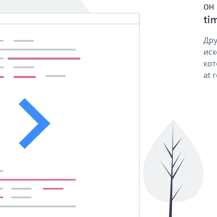
он
tim
Дру
исх
кот
at 