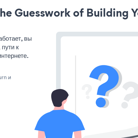
he Guesswork of Building Y
аботает, вы
пути к
интернете.
urn и