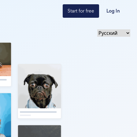
Start for free
Log In