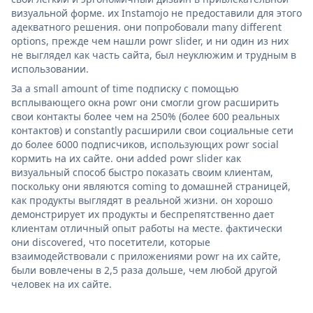
визуальной форме. их Instamojo не предоставили для этого
адекватного решения. они попробовали many different
options, прежде чем нашли powr slider, и ни один из них
не выглядел как часть сайта, был неуклюжим и трудным в
использовании.
За a small amount of time подписку с помощью
всплывающего окна powr они смогли grow расширить
свои контакты более чем на 250% (более 600 реальных
контактов) и constantly расширили свои социальные сети
до более 6000 подписчиков, использующих powr social
кормить на их сайте. они added powr slider как
визуальный способ быстро показать своим клиентам,
поскольку они являются coming to домашней страницей,
как продукты выглядят в реальной жизни. он хорошо
демонстрирует их продукты и беспрепятственно дает
клиентам отличный опыт работы на месте. фактически
они discovered, что посетители, которые
взаимодействовали с приложениями powr на их сайте,
были вовлечены в 2,5 раза дольше, чем любой другой
человек на их сайте.