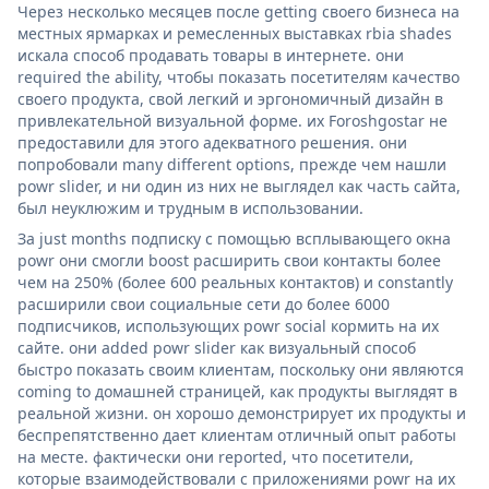
Через несколько месяцев после getting своего бизнеса на
местных ярмарках и ремесленных выставках rbia shades
искала способ продавать товары в интернете. они
required the ability, чтобы показать посетителям качество
своего продукта, свой легкий и эргономичный дизайн в
привлекательной визуальной форме. их Foroshgostar не
предоставили для этого адекватного решения. они
попробовали many different options, прежде чем нашли
powr slider, и ни один из них не выглядел как часть сайта,
был неуклюжим и трудным в использовании.
За just months подписку с помощью всплывающего окна
powr они смогли boost расширить свои контакты более
чем на 250% (более 600 реальных контактов) и constantly
расширили свои социальные сети до более 6000
подписчиков, использующих powr social кормить на их
сайте. они added powr slider как визуальный способ
быстро показать своим клиентам, поскольку они являются
coming to домашней страницей, как продукты выглядят в
реальной жизни. он хорошо демонстрирует их продукты и
беспрепятственно дает клиентам отличный опыт работы
на месте. фактически они reported, что посетители,
которые взаимодействовали с приложениями powr на их