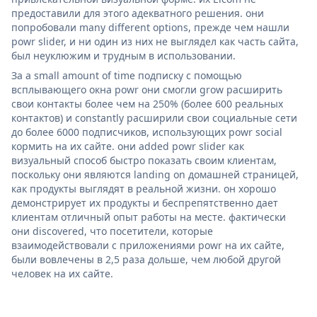
предоставили для этого адекватного решения. они
попробовали many different options, прежде чем нашли
powr slider, и ни один из них не выглядел как часть сайта,
был неуклюжим и трудным в использовании.
За a small amount of time подписку с помощью
всплывающего окна powr они смогли grow расширить
свои контакты более чем на 250% (более 600 реальных
контактов) и constantly расширили свои социальные сети
до более 6000 подписчиков, использующих powr social
кормить на их сайте. они added powr slider как
визуальный способ быстро показать своим клиентам,
поскольку они являются landing on домашней страницей,
как продукты выглядят в реальной жизни. он хорошо
демонстрирует их продукты и беспрепятственно дает
клиентам отличный опыт работы на месте. фактически
они discovered, что посетители, которые
взаимодействовали с приложениями powr на их сайте,
были вовлечены в 2,5 раза дольше, чем любой другой
человек на их сайте.