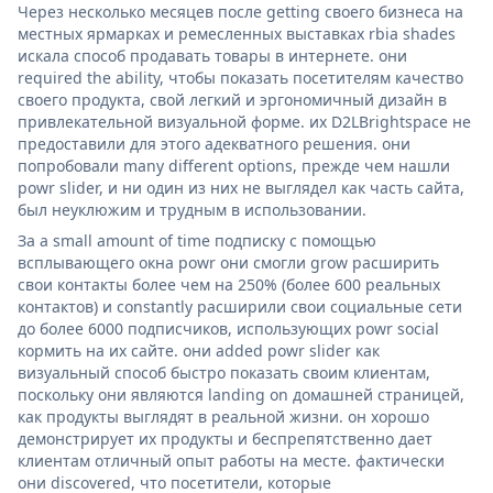
Через несколько месяцев после getting своего бизнеса на
местных ярмарках и ремесленных выставках rbia shades
искала способ продавать товары в интернете. они
required the ability, чтобы показать посетителям качество
своего продукта, свой легкий и эргономичный дизайн в
привлекательной визуальной форме. их D2LBrightspace не
предоставили для этого адекватного решения. они
попробовали many different options, прежде чем нашли
powr slider, и ни один из них не выглядел как часть сайта,
был неуклюжим и трудным в использовании.
За a small amount of time подписку с помощью
всплывающего окна powr они смогли grow расширить
свои контакты более чем на 250% (более 600 реальных
контактов) и constantly расширили свои социальные сети
до более 6000 подписчиков, использующих powr social
кормить на их сайте. они added powr slider как
визуальный способ быстро показать своим клиентам,
поскольку они являются landing on домашней страницей,
как продукты выглядят в реальной жизни. он хорошо
демонстрирует их продукты и беспрепятственно дает
клиентам отличный опыт работы на месте. фактически
они discovered, что посетители, которые