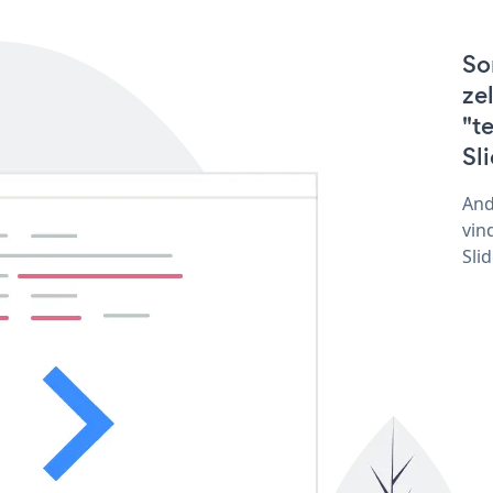
So
ze
"t
Sl
And
vin
Sli