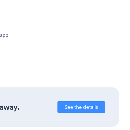
 app.
 away.
See the details