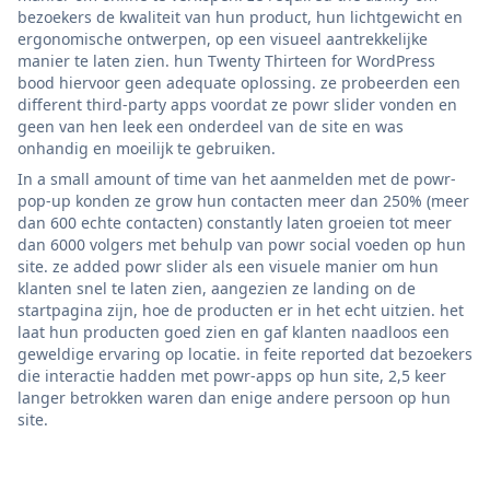
bezoekers de kwaliteit van hun product, hun lichtgewicht en
ergonomische ontwerpen, op een visueel aantrekkelijke
manier te laten zien. hun Twenty Thirteen for WordPress
bood hiervoor geen adequate oplossing. ze probeerden een
different third-party apps voordat ze powr slider vonden en
geen van hen leek een onderdeel van de site en was
onhandig en moeilijk te gebruiken.
In a small amount of time van het aanmelden met de powr-
pop-up konden ze grow hun contacten meer dan 250% (meer
dan 600 echte contacten) constantly laten groeien tot meer
dan 6000 volgers met behulp van powr social voeden op hun
site. ze added powr slider als een visuele manier om hun
klanten snel te laten zien, aangezien ze landing on de
startpagina zijn, hoe de producten er in het echt uitzien. het
laat hun producten goed zien en gaf klanten naadloos een
geweldige ervaring op locatie. in feite reported dat bezoekers
die interactie hadden met powr-apps op hun site, 2,5 keer
langer betrokken waren dan enige andere persoon op hun
site.