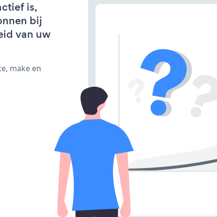
tief is,
onnen bij
eid van uw
te, make en