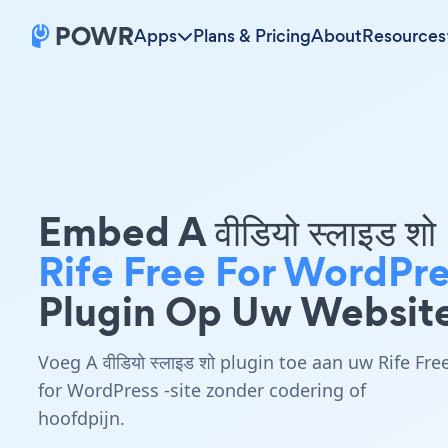
Apps
Plans & Pricing
About
Resources
Embed A वीडियो स्लाइड शो
Rife Free For WordPre
Plugin Op Uw Websit
Voeg A वीडियो स्लाइड शो plugin toe aan uw Rife Fre
for WordPress -site zonder codering of
hoofdpijn.