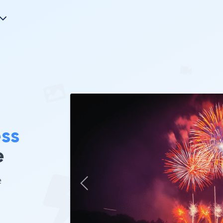
ss
e
e