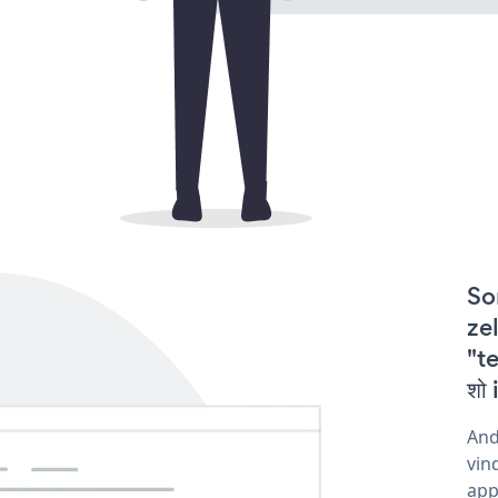
So
zel
"te
शो
And
vin
app