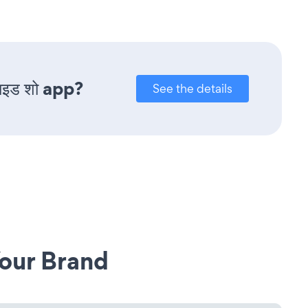
ाइड शो app?
See the details
our Brand