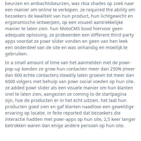
beurzen en ambachtsbeurzen, was rbia shades op zoek naar
een manier om online te verkopen. ze required the ability om
bezoekers de kwaliteit van hun product, hun lichtgewicht en
ergonomische ontwerpen, op een visueel aantrekkelijke
manier te laten zien. hun MotoCMS bood hiervoor geen
adequate oplossing. ze probeerden een different third-party
apps voordat ze powr slider vonden en geen van hen leek
een onderdeel van de site en was onhandig en moeilijk te
gebruiken.
In a small amount of time van het aanmelden met de powr-
pop-up konden ze grow hun contacten meer dan 250% (meer
dan 600 echte contacten) steadily laten groeien tot meer dan
6000 volgers met behulp van powr social voeden op hun site.
ze added powr slider als een visuele manier om hun klanten
snel te laten zien, aangezien ze coming to de startpagina
zijn, hoe de producten er in het echt uitzien. het laat hun
producten goed zien en gaf klanten naadloos een geweldige
ervaring op locatie. in feite reported dat bezoekers die
interactie hadden met powr-apps op hun site, 2,5 keer langer
betrokken waren dan enige andere persoon op hun site.