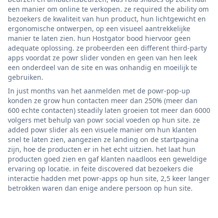
een manier om online te verkopen. ze required the ability om
bezoekers de kwaliteit van hun product, hun lichtgewicht en
ergonomische ontwerpen, op een visueel aantrekkelijke
manier te laten zien. hun Hostgator bood hiervoor geen
adequate oplossing. ze probeerden een different third-party
apps voordat ze powr slider vonden en geen van hen leek
een onderdeel van de site en was onhandig en moeilijk te
gebruiken.
In just months van het aanmelden met de powr-pop-up
konden ze grow hun contacten meer dan 250% (meer dan
600 echte contacten) steadily laten groeien tot meer dan 6000
volgers met behulp van powr social voeden op hun site. ze
added powr slider als een visuele manier om hun klanten
snel te laten zien, aangezien ze landing on de startpagina
zijn, hoe de producten er in het echt uitzien. het laat hun
producten goed zien en gaf klanten naadloos een geweldige
ervaring op locatie. in feite discovered dat bezoekers die
interactie hadden met powr-apps op hun site, 2,5 keer langer
betrokken waren dan enige andere persoon op hun site.