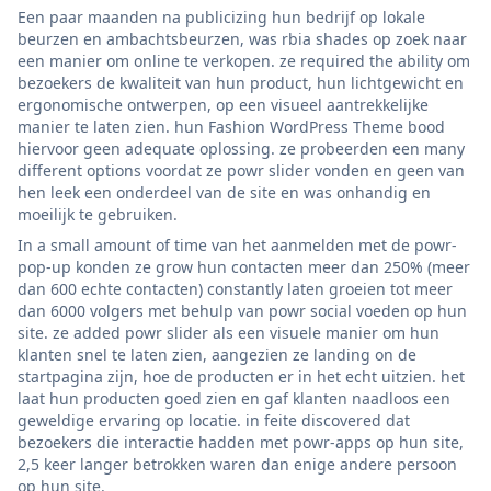
Een paar maanden na publicizing hun bedrijf op lokale
beurzen en ambachtsbeurzen, was rbia shades op zoek naar
een manier om online te verkopen. ze required the ability om
bezoekers de kwaliteit van hun product, hun lichtgewicht en
ergonomische ontwerpen, op een visueel aantrekkelijke
manier te laten zien. hun Fashion WordPress Theme bood
hiervoor geen adequate oplossing. ze probeerden een many
different options voordat ze powr slider vonden en geen van
hen leek een onderdeel van de site en was onhandig en
moeilijk te gebruiken.
In a small amount of time van het aanmelden met de powr-
pop-up konden ze grow hun contacten meer dan 250% (meer
dan 600 echte contacten) constantly laten groeien tot meer
dan 6000 volgers met behulp van powr social voeden op hun
site. ze added powr slider als een visuele manier om hun
klanten snel te laten zien, aangezien ze landing on de
startpagina zijn, hoe de producten er in het echt uitzien. het
laat hun producten goed zien en gaf klanten naadloos een
geweldige ervaring op locatie. in feite discovered dat
bezoekers die interactie hadden met powr-apps op hun site,
2,5 keer langer betrokken waren dan enige andere persoon
op hun site.