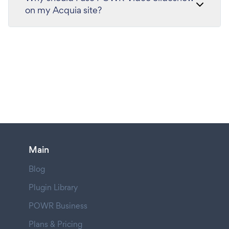
on my Acquia site?
Main
Blog
Plugin Library
POWR Business
Plans & Pricing