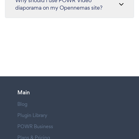
Why should I use POWR Vidéo
diaporama on my Opennemas site?
Main
Blog
Plugin Library
POWR Business
Plans & Pricing