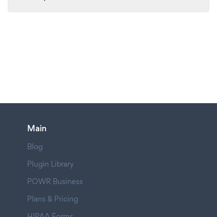
Main
Blog
Plugin Library
POWR Business
Plans & Pricing
HIPAA Forms