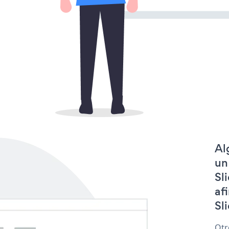
Al
un
Sl
af
Sl
Otr