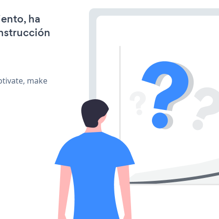
iento, ha
onstrucción
ptivate, make