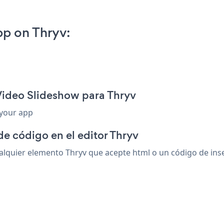
p on Thryv:
Video Slideshow para Thryv
 your app
de código en el editor Thryv
quier elemento Thryv que acepte html o un código de inser