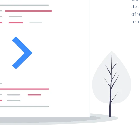
de 
ofr
pri