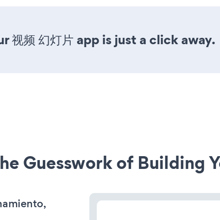
ur 视频 幻灯片 app is just a click away.
he Guesswork of Building Y
onamiento,