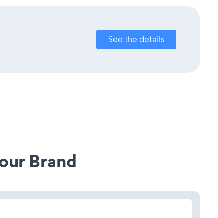
See the details
our Brand