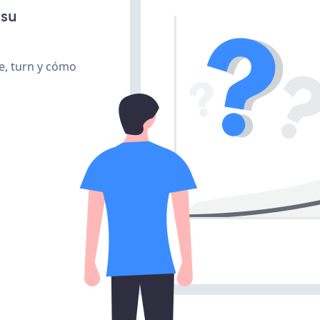
 su
te, turn y cómo