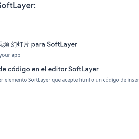
oftLayer:
n 视频 幻灯片 para SoftLayer
 your app
de código en el editor SoftLayer
emento SoftLayer que acepte html o un código de inserció