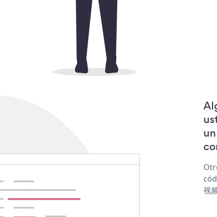
Al
us
un
co
Otr
cód
视频 