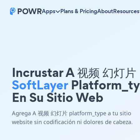
Apps
Plans & Pricing
About
Resources
Incrustar A 视频 幻灯片
SoftLayer
Platform_t
En Su Sitio Web
Agrega A 视频 幻灯片 platform_type a tu sitio
website sin codificación ni dolores de cabeza.