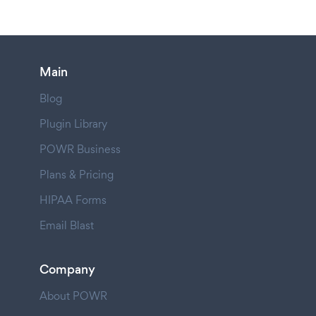
Main
Blog
Plugin Library
POWR Business
Plans & Pricing
HIPAA Forms
Email Blast
Company
About POWR