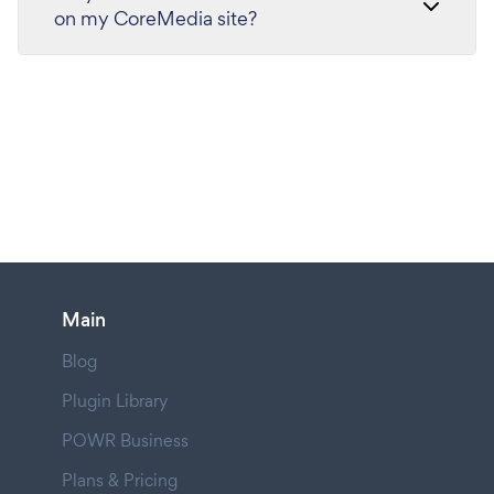
on my CoreMedia site?
Main
Blog
Plugin Library
POWR Business
Plans & Pricing