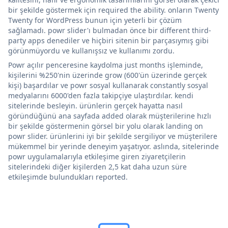
bir şekilde göstermek için required the ability. onların Twenty
Twenty for WordPress bunun için yeterli bir çözüm
sağlamadı. powr slider'ı bulmadan önce bir different third-
party apps denediler ve hiçbiri sitenin bir parçasıymış gibi
görünmüyordu ve kullanışsız ve kullanımı zordu.
Powr açılır penceresine kaydolma just months işleminde,
kişilerini %250'nin üzerinde grow (600'ün üzerinde gerçek
kişi) başardılar ve powr sosyal kullanarak constantly sosyal
medyalarını 6000'den fazla takipçiye ulaştırdılar. kendi
sitelerinde besleyin. ürünlerin gerçek hayatta nasıl
göründüğünü ana sayfada added olarak müşterilerine hızlı
bir şekilde göstermenin görsel bir yolu olarak landing on
powr slider. ürünlerini iyi bir şekilde sergiliyor ve müşterilere
mükemmel bir yerinde deneyim yaşatıyor. aslında, sitelerinde
powr uygulamalarıyla etkileşime giren ziyaretçilerin
sitelerindeki diğer kişilerden 2,5 kat daha uzun süre
etkileşimde bulundukları reported.