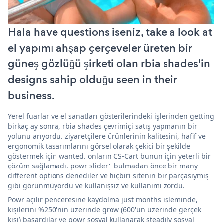
Hala have questions iseniz, take a look at
el yapımı ahşap çerçeveler üreten bir
güneş gözlüğü şirketi olan rbia shades'in
designs sahip olduğu seen in their
business.
Yerel fuarlar ve el sanatları gösterilerindeki işlerinden getting
birkaç ay sonra, rbia shades çevrimiçi satış yapmanın bir
yolunu arıyordu. ziyaretçilere ürünlerinin kalitesini, hafif ve
ergonomik tasarımlarını görsel olarak çekici bir şekilde
göstermek için wanted. onların CS-Cart bunun için yeterli bir
çözüm sağlamadı. powr slider'ı bulmadan önce bir many
different options denediler ve hiçbiri sitenin bir parçasıymış
gibi görünmüyordu ve kullanışsız ve kullanımı zordu.
Powr açılır penceresine kaydolma just months işleminde,
kişilerini %250'nin üzerinde grow (600'ün üzerinde gerçek
kişi) başardılar ve powr sosyal kullanarak steadily sosyal