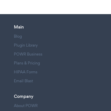
Main
Blog
Plugin Library
POWR Business
Plans & Pricing
HIPAA Forms
Email Blast
Company
About POWR