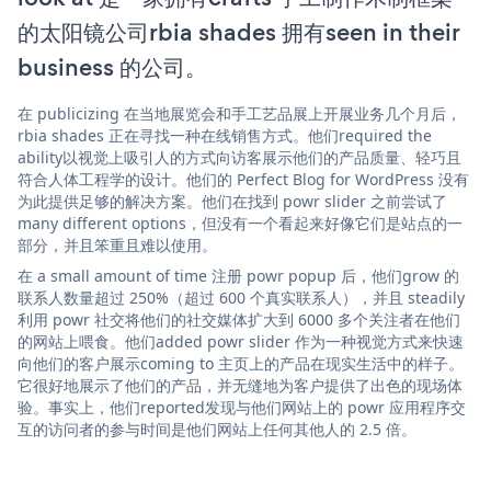
的太阳镜公司rbia shades 拥有seen in their
business 的公司。
在 publicizing 在当地展览会和手工艺品展上开展业务几个月后，
rbia shades 正在寻找一种在线销售方式。他们required the
ability以视觉上吸引人的方式向访客展示他们的产品质量、轻巧且
符合人体工程学的设计。他们的 Perfect Blog for WordPress 没有
为此提供足够的解决方案。他们在找到 powr slider 之前尝试了
many different options，但没有一个看起来好像它们是站点的一
部分，并且笨重且难以使用。
在 a small amount of time 注册 powr popup 后，他们grow 的
联系人数量超过 250%（超过 600 个真实联系人），并且 steadily
利用 powr 社交将他们的社交媒体扩大到 6000 多个关注者在他们
的网站上喂食。他们added powr slider 作为一种视觉方式来快速
向他们的客户展示coming to 主页上的产品在现实生活中的样子。
它很好地展示了他们的产品，并无缝地为客户提供了出色的现场体
验。事实上，他们reported发现与他们网站上的 powr 应用程序交
互的访问者的参与时间是他们网站上任何其他人的 2.5 倍。