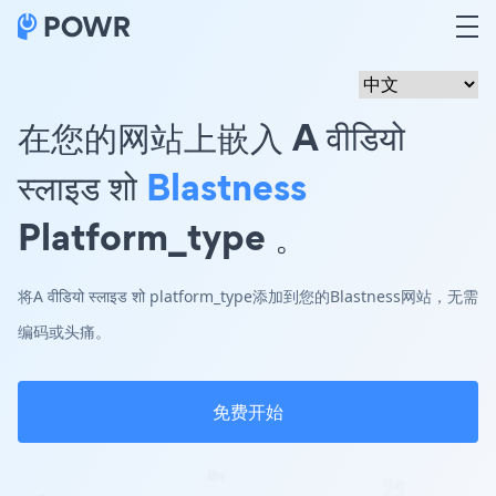
在您的网站上嵌入 A वीडियो
स्लाइड शो
Blastness
Platform_type 。
将A वीडियो स्लाइड शो platform_type添加到您的Blastness网站，无需
编码或头痛。
免费开始