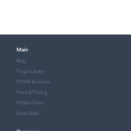
Main
Blog
Plugin Library
POWR Business
Plans & Pricing
HIPAA Forms
Email Blast