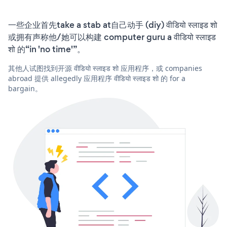
一些企业首先take a stab at自己动手 (diy) वीडियो स्लाइड शो
或拥有声称他/她可以构建 computer guru a वीडियो स्लाइड
शो 的“in 'no time'”。
其他人试图找到开源 वीडियो स्लाइड शो 应用程序，或 companies
abroad 提供 allegedly 应用程序 वीडियो स्लाइड शो 的 for a
bargain。