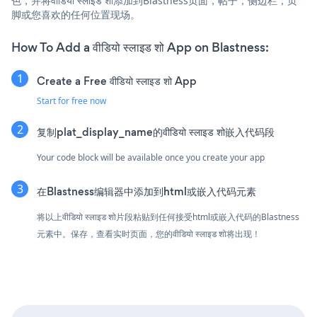
色，并将वीडियो स्लाइड शो添加到Blastness页面，帖子，侧边栏，页
脚或您喜欢的任何位置现场。
How To Add a वीडियो स्लाइड शो App on Blastness:
Create a Free वीडियो स्लाइड शो App
Start for free now
复制plat_display_name的वीडियो स्लाइड शो嵌入代码段
Your code block will be available once you create your app
在Blastness编辑器中添加到html或嵌入代码元素
将以上वीडियो स्लाइड शो片段粘贴到任何接受html或嵌入代码的Blastness
元素中。保存，查看实时页面，您的वीडियो स्लाइड शो将出现！