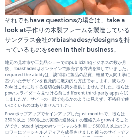
それでもhave questionsの場合は、take a
look at手作りの木製フレームを製造している
サングラス会社のrbiashadesがdesignsを持
っているものをseen in their business。
地元の見本市や工芸品ショーでのpublicizingビジネスの数か月
後、rbiashadesはオンラインで販売する方法を探していました。
required the abilityは、訪問者に製品の品質、軽量で人間工学に
基づいたデザインを視覚的に魅力的な方法で示します。彼らの
Zolaはこれに対する適切な解決策を提供しませんでした。彼らは
powrスライダーを見つける前にdifferent third-party appsを試
しましたが、サイトの一部であるかのように見えず、不格好で使
いにくいものはありませんでした。
Powrポップアップでサインアップしたjust monthsで、彼らは
250％以上（600以上の実際の連絡先）の連絡先をgrowすること
ができ、steadilyはpowrソーシャルを利用して6000人以上のフォ
ロワーにソーシャルメディアを成長させました彼らのサイトでフ