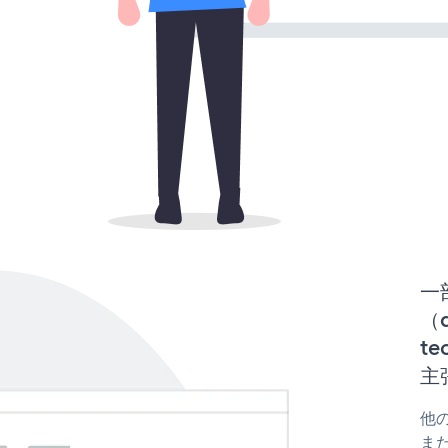
一
（d
te
主
他の
または