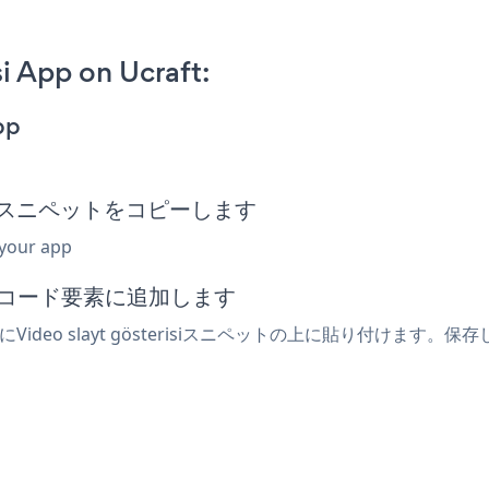
i App on Ucraft:
pp
i埋め込みスニペットをコピーします
 your app
込みコード要素に追加します
deo slayt gösterisiスニペットの上に貼り付けます。保存してラ