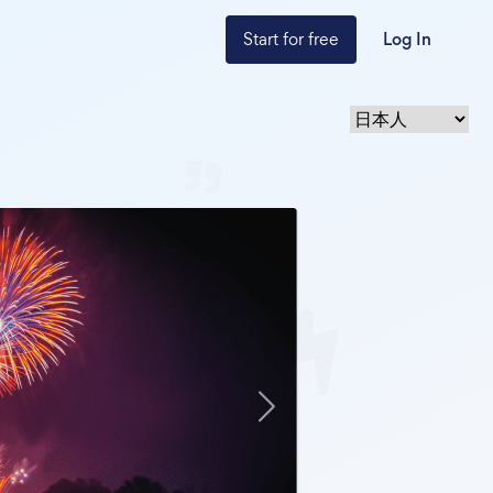
Start for free
Log In