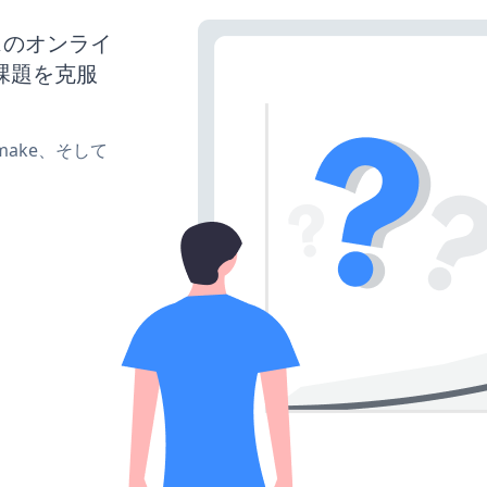
ネスのオンライ
課題を克服
e、make、そして