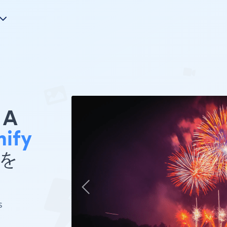
A
ify
 を
s
ト