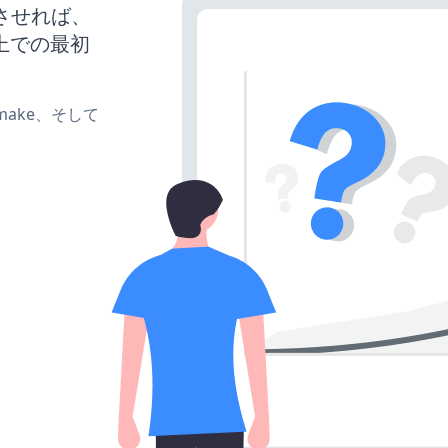
稼働させれば、
上での最初
e、make、そして