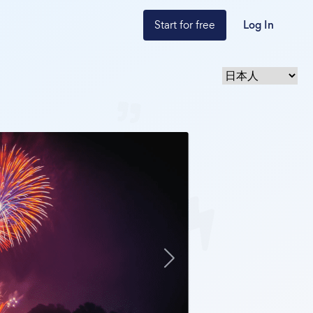
Start for free
Log In