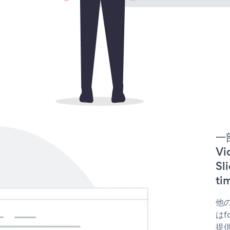
一
Vi
S
t
他の
はfo
提供