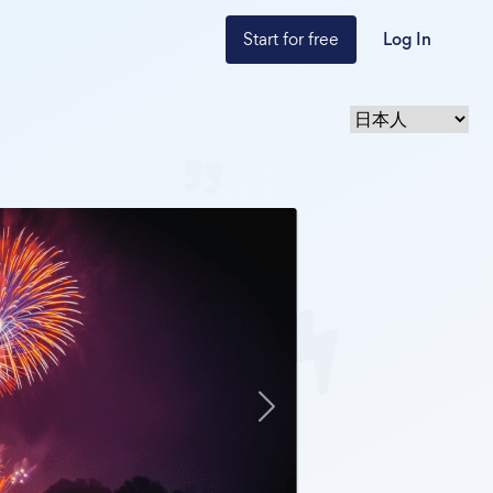
Start for free
Log In