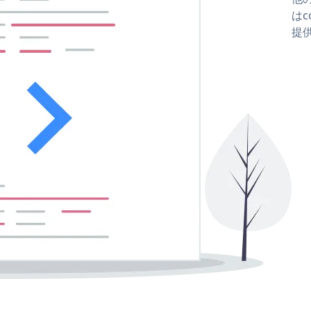
はco
提供