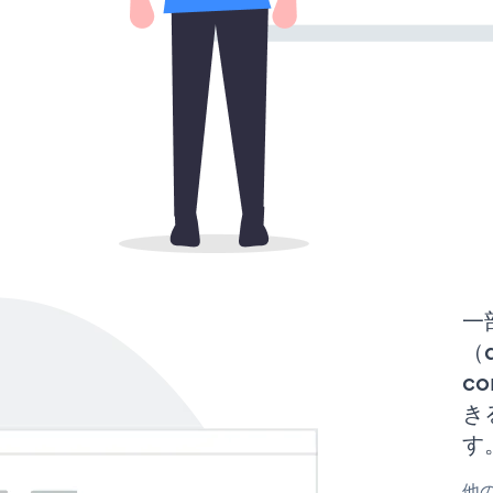
一
（d
co
き
す
他の