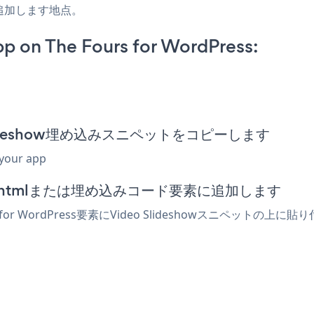
追加します地点。
p on The Fours for WordPress:
eo Slideshow埋め込みスニペットをコピーします
 your app
ディターでhtmlまたは埋め込みコード要素に追加します
for WordPress要素にVideo Slideshowスニペット