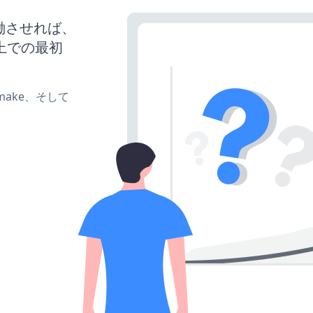
を稼働させれば、
上での最初
e、make、そして