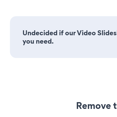
Undecided if our Video Slides
you need.
Remove t