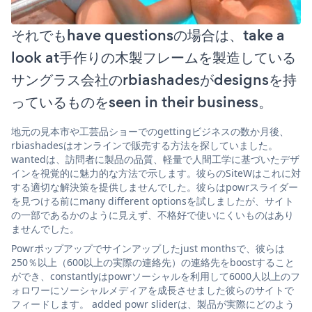
それでもhave questionsの場合は、take a
look at手作りの木製フレームを製造している
サングラス会社のrbiashadesがdesignsを持
っているものをseen in their business。
地元の見本市や工芸品ショーでのgettingビジネスの数か月後、
rbiashadesはオンラインで販売する方法を探していました。
wantedは、訪問者に製品の品質、軽量で人間工学に基づいたデザ
インを視覚的に魅力的な方法で示します。彼らのSiteWはこれに対
する適切な解決策を提供しませんでした。彼らはpowrスライダー
を見つける前にmany different optionsを試しましたが、サイト
の一部であるかのように見えず、不格好で使いにくいものはあり
ませんでした。
Powrポップアップでサインアップしたjust monthsで、彼らは
250％以上（600以上の実際の連絡先）の連絡先をboostすること
ができ、constantlyはpowrソーシャルを利用して6000人以上のフ
ォロワーにソーシャルメディアを成長させました彼らのサイトで
フィードします。 added powr sliderは、製品が実際にどのよう