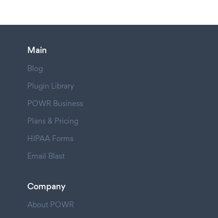
Main
Blog
Plugin Library
POWR Business
Plans & Pricing
HIPAA Forms
Email Blast
Company
About POWR