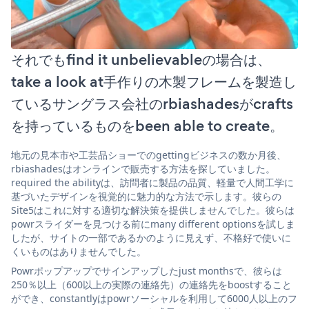
それでもfind it unbelievableの場合は、
take a look at手作りの木製フレームを製造し
ているサングラス会社のrbiashadesがcrafts
を持っているものをbeen able to create。
地元の見本市や工芸品ショーでのgettingビジネスの数か月後、
rbiashadesはオンラインで販売する方法を探していました。
required the abilityは、訪問者に製品の品質、軽量で人間工学に
基づいたデザインを視覚的に魅力的な方法で示します。彼らの
Site5はこれに対する適切な解決策を提供しませんでした。彼らは
powrスライダーを見つける前にmany different optionsを試しま
したが、サイトの一部であるかのように見えず、不格好で使いに
くいものはありませんでした。
Powrポップアップでサインアップしたjust monthsで、彼らは
250％以上（600以上の実際の連絡先）の連絡先をboostすること
ができ、constantlyはpowrソーシャルを利用して6000人以上のフ