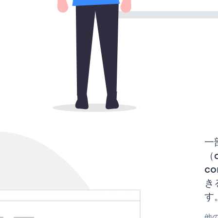
一
（d
co
き
す
他の