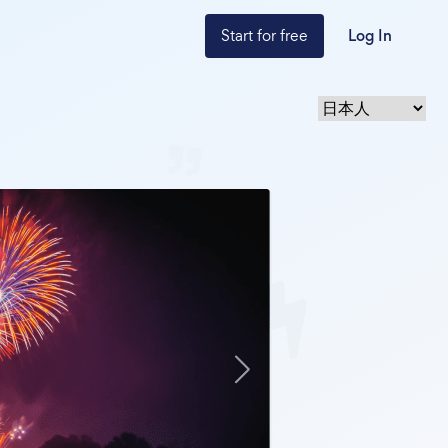
Start for free
Log In