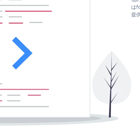
はfo
提供