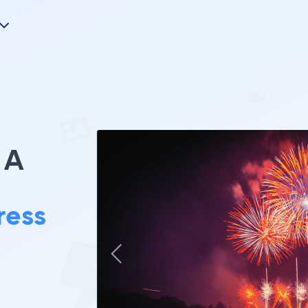
A
ress
。