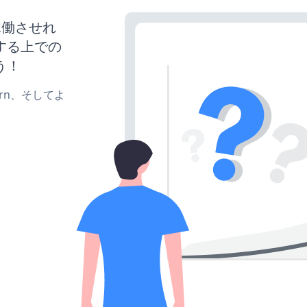
を稼働させれ
する上での
う！
、turn、そしてよ