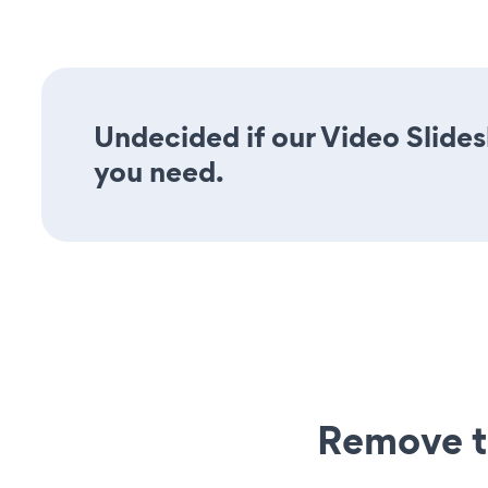
Undecided if our Video Slides
you need.
Remove t