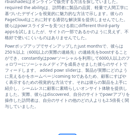
rbiashadesはオンラインで販売する方法を探していました。
required the abilityは、訪問者に製品の品質、軽量で人間工学に
基づいたデザインを視覚的に魅力的な方法で示します。彼らの
PageCloudはこれに対する適切な解決策を提供しませんでした。
彼らはpowrスライダーを見つける前にdifferent third-party
appsを試しましたが、サイトの一部であるかのように見えず、不
格好で使いにくいものはありませんでした。
Powrポップアップでサインアップしたjust monthsで、彼らは
250％以上（600以上の実際の連絡先）の連絡先をboostすること
ができ、constantlyはpowrソーシャルを利用して6000人以上のフ
ォロワーにソーシャルメディアを成長させました彼らのサイトで
フィードします。 added powr sliderは、製品が実際にどのよう
に見えるかをホームページcoming toであるため、顧客にすばや
く表示するための視覚的な方法です。それは彼らの製品を上手に
紹介し、シームレスに顧客に素晴らしいオンサイト体験を提供し
ました。実際、彼らはdiscovered、自分のサイトでpowrアプリを
操作した訪問者は、自分のサイトの他のどの人よりも2.5倍長く関
与していました。