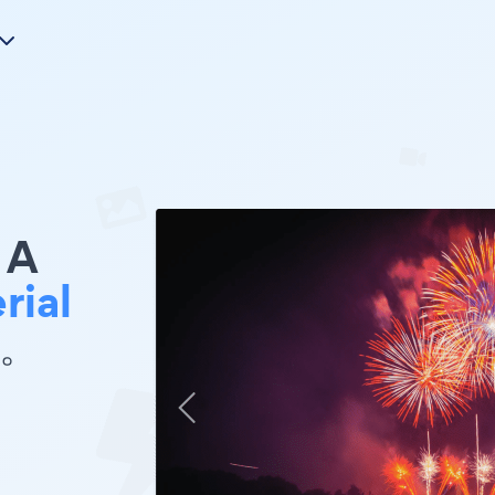
A
rial
す。