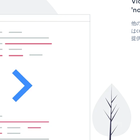
V
'
他の
はco
提供