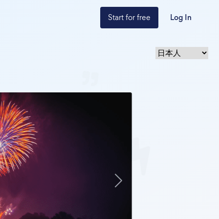
Start for free
Log In